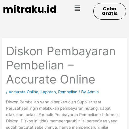
Skip
Menu
mitraku.id
Coba
to
Gratis
content
Diskon Pembayaran
Pembelian –
Accurate Online
/
Accurate Online
,
Laporan
,
Pembelian
/ By
Admin
Diskon Pembelian yang diberikan oleh Supplier saat
Perusahaan ingin melakukan pembayaran hutang, dapat
dilakukan melalui Formulir Pembayaran Pembelian › Informasi
Diskon. Diskon ini tidak mempengaruhi nilai persediaan yang
sudah tercatat sebelumnya, hanya mempengaruhi nilai