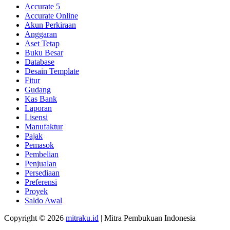
Accurate 5
Accurate Online
Akun Perkiraan
Anggaran
Aset Tetap
Buku Besar
Database
Desain Template
Fitur
Gudang
Kas Bank
Laporan
Lisensi
Manufaktur
Pajak
Pemasok
Pembelian
Penjualan
Persediaan
Preferensi
Proyek
Saldo Awal
Copyright © 2026
mitraku.id
| Mitra Pembukuan Indonesia