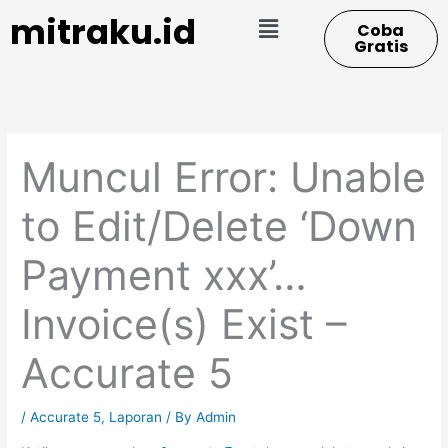
Skip
Menu
mitraku.id
Coba
to
Gratis
content
Muncul Error: Unable
to Edit/Delete ‘Down
Payment xxx’…
Invoice(s) Exist –
Accurate 5
/
Accurate 5
,
Laporan
/ By
Admin