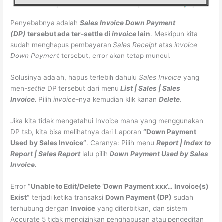
Penyebabnya adalah
Sales Invoice
Down Payment
(DP)
tersebut ada ter-settle di
invoice
lain
. Meskipun kita
sudah menghapus pembayaran
Sales Receipt
atas
invoice
Down Payment
tersebut, error akan tetap muncul.
Solusinya adalah, hapus terlebih dahulu
Sales Invoice
yang
men-
settle
DP tersebut dari menu
List | Sales | Sales
Invoice.
Pilih
invoice-
nya kemudian klik kanan
Delete
.
Jika kita tidak mengetahui Invoice mana yang menggunakan
DP tsb, kita bisa melihatnya dari Laporan
“Down Payment
Used by Sales Invoice”
. Caranya: Pilih menu
Report | Index to
Report | Sales Report
lalu pilih
Down Payment Used by Sales
Invoice.
Error
“Unable to Edit/Delete ‘Down Payment xxx’… Invoice(s)
Exist”
terjadi ketika transaksi
Down Payment (DP)
sudah
terhubung dengan
Invoice
yang diterbitkan, dan sistem
Accurate 5 tidak mengizinkan penghapusan atau pengeditan