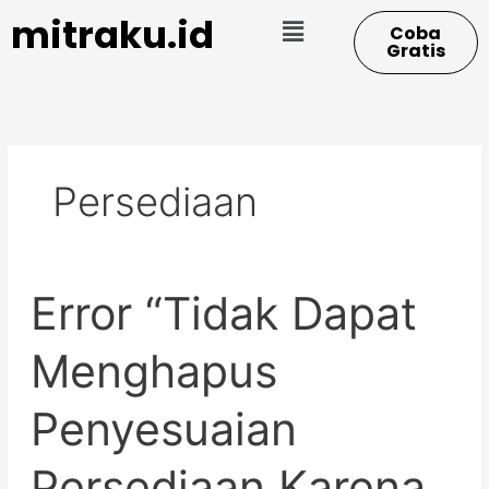
Skip
Menu
mitraku.id
Coba
to
Gratis
content
Persediaan
Error
Error “Tidak Dapat
“Tidak
Dapat
Menghapus
Menghapus
Penyesuaian
Persediaan
Penyesuaian
Karena
Telah
Digunakan
Persediaan Karena