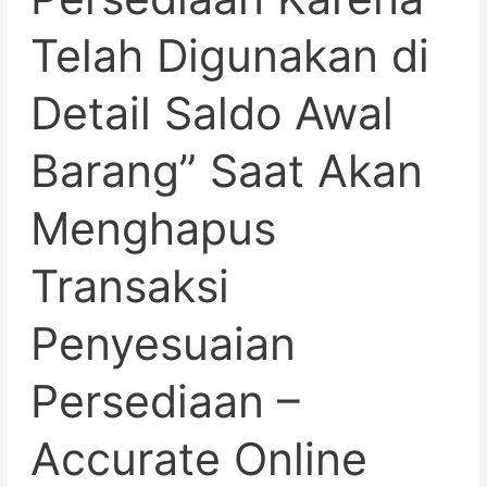
di
Detail
Telah Digunakan di
Saldo
Awal
Detail Saldo Awal
Barang”
Saat
Akan
Barang” Saat Akan
Menghapus
Transaksi
Menghapus
Penyesuaian
Persediaan
–
Transaksi
Accurate
Online
Penyesuaian
Persediaan –
Accurate Online