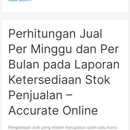
Perhitungan
Perhitungan Jual
Jual
Per
Minggu
Per Minggu dan Per
dan
Per
Bulan pada Laporan
Bulan
pada
Laporan
Ketersediaan Stok
Ketersediaan
Stok
Penjualan –
Penjualan
–
Accurate Online
Accurate
Online
Pengelolaan stok yang efisien merupakan salah satu kunci