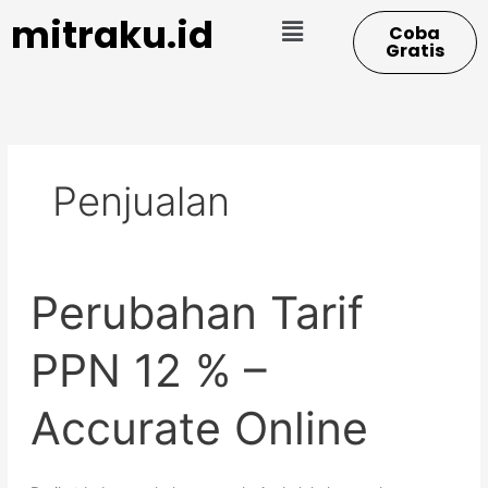
Skip
Menu
mitraku.id
Coba
to
Gratis
content
Penjualan
Perubahan
Perubahan Tarif
Tarif
PPN
12
PPN 12 % –
%
–
Accurate Online
Accurate
Online