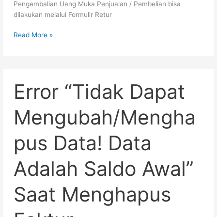
Pengembalian Uang Muka Penjualan / Pembelian bisa
dilakukan melalui Formulir Retur
Read More »
Error
Error “Tidak Dapat
“Tidak
Dapat
Mengubah/Menghapus
Mengubah/Mengha
Data!
Data
pus Data! Data
Adalah
Saldo
Awal”
Adalah Saldo Awal”
Saat
Menghapus
Saat Menghapus
Faktur
Penjualan/Pembelian
–