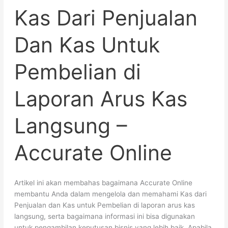
Kas Dari Penjualan
Dari
Penjualan
Dan
Dan Kas Untuk
Kas
Untuk
Pembelian di
Pembelian
di
Laporan
Laporan Arus Kas
Arus
Kas
Langsung –
Langsung
–
Accurate Online
Accurate
Online
Artikel ini akan membahas bagaimana Accurate Online
membantu Anda dalam mengelola dan memahami Kas dari
Penjualan dan Kas untuk Pembelian di laporan arus kas
langsung, serta bagaimana informasi ini bisa digunakan
untuk pengambilan keputusan bisnis yang lebih baik. Apabila