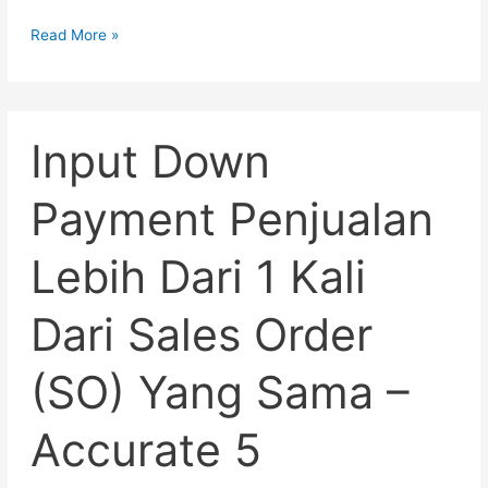
Read More »
Input
Input Down
Down
Payment
Penjualan
Payment Penjualan
Lebih
Dari
Lebih Dari 1 Kali
1
Kali
Dari
Dari Sales Order
Sales
Order
(SO) Yang Sama –
(SO)
Yang
Accurate 5
Sama
–
Accurate