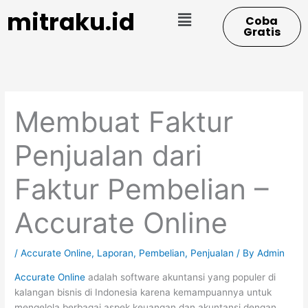
Skip
Menu
mitraku.id
Coba
to
Gratis
content
Membuat Faktur
Penjualan dari
Faktur Pembelian –
Accurate Online
/
Accurate Online
,
Laporan
,
Pembelian
,
Penjualan
/ By
Admin
Accurate Online
adalah software akuntansi yang populer di
kalangan bisnis di Indonesia karena kemampuannya untuk
mengelola berbagai aspek keuangan dan akuntansi dengan