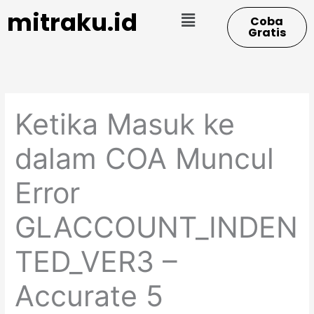
Skip
Menu
mitraku.id
Coba
to
Gratis
content
Ketika Masuk ke
dalam COA Muncul
Error
GLACCOUNT_INDEN
TED_VER3 –
Accurate 5