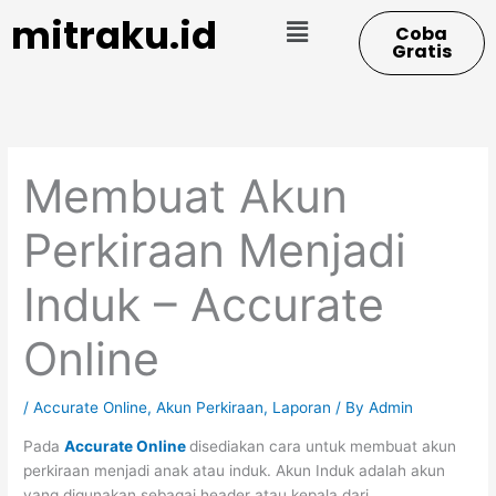
Skip
Menu
mitraku.id
Coba
to
Gratis
content
Membuat Akun
Perkiraan Menjadi
Induk – Accurate
Online
/
Accurate Online
,
Akun Perkiraan
,
Laporan
/ By
Admin
Pada
Accurate Online
disediakan cara untuk membuat akun
perkiraan menjadi anak atau induk. Akun Induk adalah akun
yang digunakan sebagai header atau kepala dari