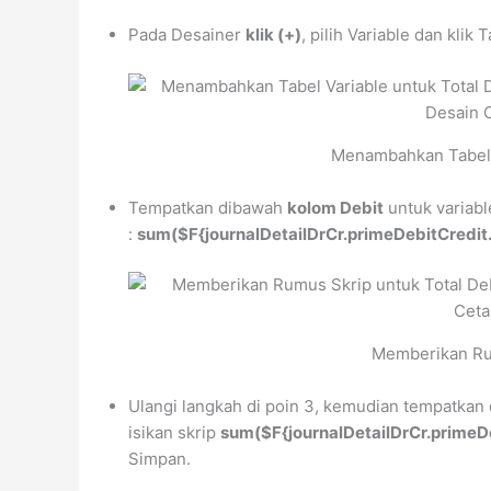
Pada Desainer
klik (+)
, pilih Variable dan klik
Menambahkan Tabel V
Tempatkan dibawah
kolom Debit
untuk variab
:
sum($F{journalDetailDrCr.primeDebitCredit.
Memberikan Rum
Ulangi langkah di poin 3, kemudian tempatka
isikan skrip
sum($F{journalDetailDrCr.primeDe
Simpan.