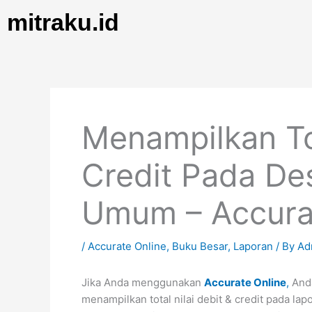
Skip
mitraku.id
to
content
Menampilkan Tot
Credit Pada De
Umum – Accura
/
Accurate Online
,
Buku Besar
,
Laporan
/ By
Ad
Jika Anda menggunakan
Accurate Online
,
Anda
menampilkan total nilai debit & credit pada lap