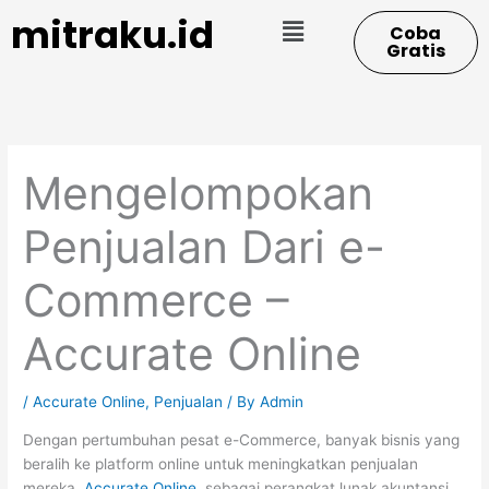
Skip
Menu
mitraku.id
Coba
to
Gratis
content
Mengelompokan
Penjualan Dari e-
Commerce –
Accurate Online
/
Accurate Online
,
Penjualan
/ By
Admin
Dengan pertumbuhan pesat e-Commerce, banyak bisnis yang
beralih ke platform online untuk meningkatkan penjualan
mereka.
Accurate Online
, sebagai perangkat lunak akuntansi