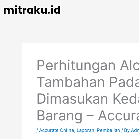
Skip
mitraku.id
to
content
Perhitungan Alo
Tambahan Pada
Dimasukan Ked
Barang – Accur
/
Accurate Online
,
Laporan
,
Pembelian
/ By
Ad