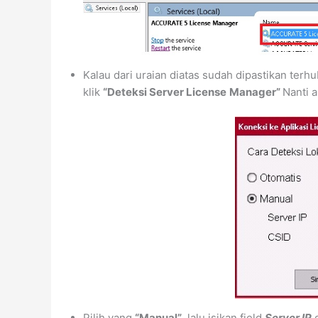
Kalau dari uraian diatas sudah dipastikan ter
klik
“Deteksi Server License
Manager”
Nanti 
Pilih yang
“Manual”
, lalu isikan field
Server IP
d