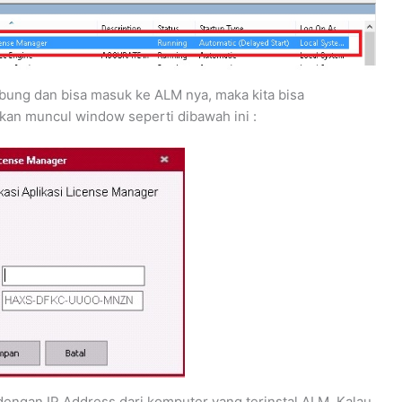
hubung dan bisa masuk ke ALM nya, maka kita bisa
akan muncul window seperti dibawah ini :
engan IP Address dari komputer yang terinstal ALM. Kalau