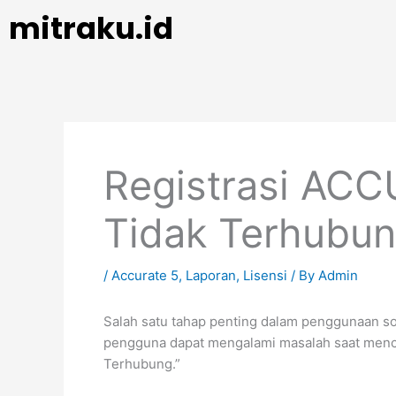
Skip
mitraku.id
to
content
Registrasi ACC
Tidak Terhubun
/
Accurate 5
,
Laporan
,
Lisensi
/ By
Admin
Salah satu tahap penting dalam penggunaan sof
pengguna dapat mengalami masalah saat mencob
Terhubung.”