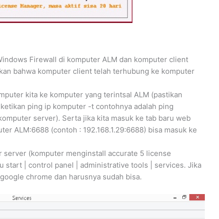
Windows Firewall di komputer ALM dan komputer client
astikan bahwa komputer client telah terhubung ke komputer
puter kita ke komputer yang terintsal ALM (pastikan
| ketikan ping ip komputer -t contohnya adalah ping
komputer server). Serta jika kita masuk ke tab baru web
er ALM:6688 (contoh : 192.168.1.29:6688) bisa masuk ke
r server (komputer menginstall accurate 5 license
tart | control panel | administrative tools | services. Jika
google chrome dan harusnya sudah bisa.