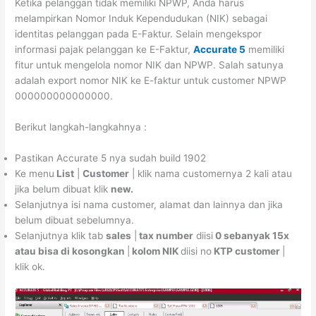
Ketika pelanggan tidak memiliki NPWP, Anda harus
melampirkan Nomor Induk Kependudukan (NIK) sebagai
identitas pelanggan pada E-Faktur. Selain mengekspor
informasi pajak pelanggan ke E-Faktur,
Accurate 5
memiliki
fitur untuk mengelola nomor NIK dan NPWP. Salah satunya
adalah export nomor NIK ke E-faktur untuk customer NPWP
000000000000000.
Berikut langkah-langkahnya :
Pastikan Accurate 5 nya sudah build 1902
Ke menu
List
|
Customer
| klik nama customernya 2 kali atau
jika belum dibuat klik
new.
Selanjutnya isi nama customer, alamat dan lainnya dan jika
belum dibuat sebelumnya.
Selanjutnya klik tab
sales
|
tax number
diisi
0 sebanyak 15x
atau bisa di kosongkan
|
kolom NIK
diisi no
KTP customer
|
klik ok.