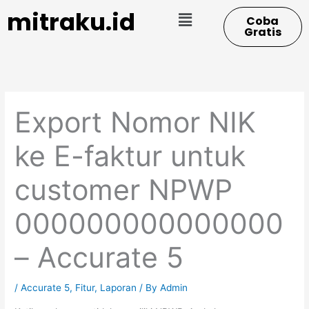
Skip
Menu
mitraku.id
Coba
to
Gratis
content
Export Nomor NIK
ke E-faktur untuk
customer NPWP
000000000000000
– Accurate 5
/
Accurate 5
,
Fitur
,
Laporan
/ By
Admin