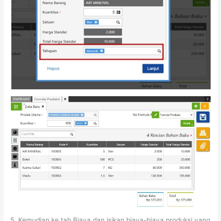
5. Kemudian ke tab Biaya dan isikan biaya-biaya produksi yang