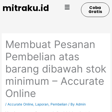
Skip
Menu
mitraku.id
Coba
to
Gratis
content
Membuat Pesanan
Pembelian atas
barang dibawah stok
minimum – Accurate
Online
/
Accurate Online
,
Laporan
,
Pembelian
/ By
Admin