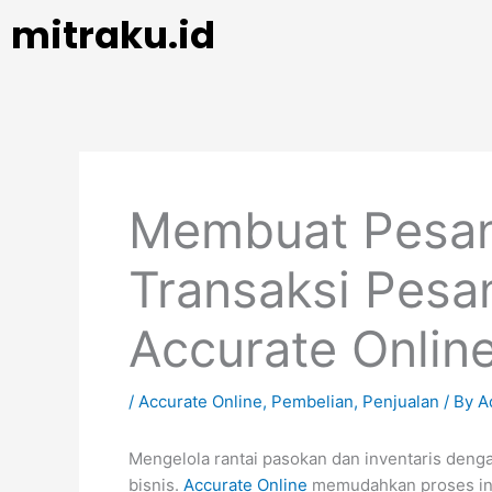
Skip
mitraku.id
to
content
Membuat Pesan
Transaksi Pesa
Accurate Onlin
/
Accurate Online
,
Pembelian
,
Penjualan
/ By
A
Mengelola rantai pasokan dan inventaris deng
bisnis.
Accurate Online
memudahkan proses ini